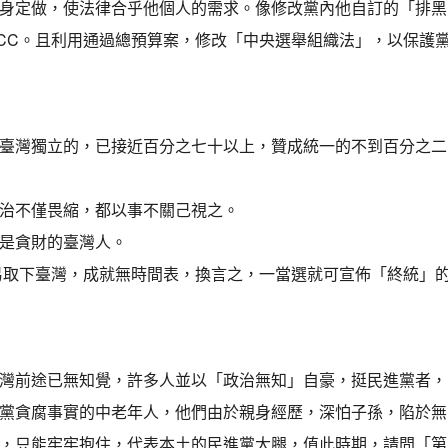
身定做，使法律合乎他個人的需求。像修改黨內他自訂的「排黑
CC。且利用通過總預算案，修改「中央選舉組織法」，以保護
臺灣獨立的，已接近百分之七十以上，贊成統一的不到百分之二
治不僅畏縮，都以事不關己視之。
是貪財的臺灣人。
輕易取下臺灣，成就無時間表，換言之，一當選就可宣佈「終統」
灣前途已無知覺，許多人並以「政治無知」自豪，挺民進黨者，
黨貪腐事實的中老年人，他們由於親身經歷，深怕子孫，陷於無
，只能牢牢抱住，代表本土的民進黨大腿，值此時期，請問「第