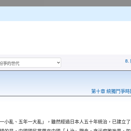
8
第十章 統獨鬥爭時
一小亂、五年一大亂」，雖然經過日本人五十年統治，已建立了
惜的是，中國國民黨帶來中國「人治」觀念，貪污腐敗政風，如