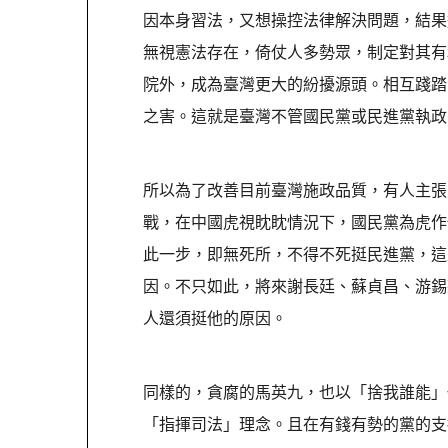
因本身習法，又想操控法律解決問題，結果
無視憲法存在，倚仗人多勢眾，制定對其有
院外，成為臺灣更大的紛擾源頭。相互踐踏
之害。這就是臺灣不管國民黨或民進黨執政
所以為了改善目前臺灣施政品質，有人主張
戰，在中國虎視眈眈情況下，國民黨為虎作
此一步，即無死所，不得不死挺民進黨，這
因。不只如此，將來謝長廷、蘇貞昌、游錫
人還須挺他的原因。
同樣的，貪腐的馬英九，也以「捨我誰能」
「指揮司法」理念。且在有錢有勢的黨的支