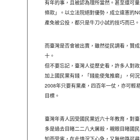
有年的事，且被認為理所當然。甚至還可量
條款」。以立法院絕對優勢，成立違憲的N
產免被公投，都只是牛刀小試的技巧而已。
而臺灣是否會被出賣，雖然從民調看，贊成
十。
但不要忘記，臺灣人從歷史看，許多人對政
加上國民黨有錢，「錢能使鬼推磨」，何況
2008年只要有黨產，四百年一仗，亦可
目標。
臺灣年青人因受國民黨近六十年教育，對臺
多是過去目睹二二八大屠殺，親眼目睹國民
知而受害，在此情況下心急，又無他路可尋