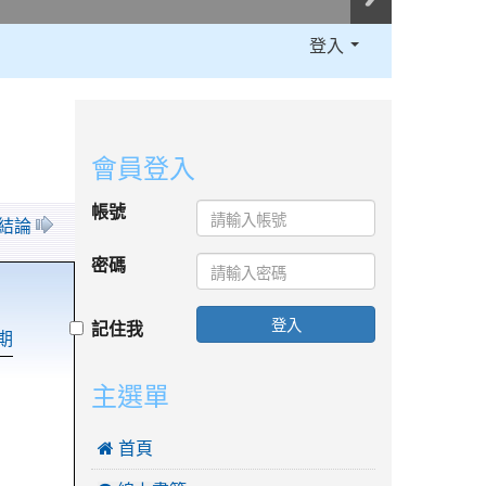
登入
:::
會員登入
帳號
. 結論
密碼
登入
記住我
期
主選單
 首頁