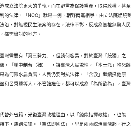
造成立法院更大的爭執，而在野黨為保護黨產，取得政權，甚至
利的法律，「NCC」就是一例，朝野兩黨相爭，由立法院燃燒
法治，對無視民生法案的存在，法律不彰，反成為無權無勢人民
，都需檢討的地方。
臺灣需要有「第三勢力」，但談何容易，對於臺灣「統獨」之
倀，「聯中制台（獨）」，讓臺灣人民驚惶，「本土派」唯恐離
是為何陳水扁貪腐，人民仍要對抗法律，「含淚」繼續挺他原
堃和呂秀蓮等人，不管誰繼任，都可以成為「為所欲為」，臺灣
代替外省籍，光復臺灣政權理由，以「錢能指揮政權」，也能
持下，踐踏法律。「黨法即國法」，早是兩蔣統治臺灣起，行之