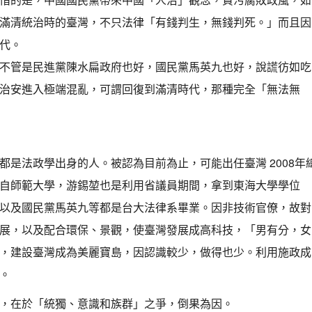
滿清統治時的臺灣，不只法律「有錢判生，無錢判死。」而且因
代。
不管是民進黨陳水扁政府也好，國民黨馬英九也好，說謊彷如吃
治安進入極端混亂，可謂回復到滿清時代，那種完全「無法無
是法政學出身的人。被認為目前為止，可能出任臺灣 2008年
自師範大學，游錫堃也是利用省議員期間，拿到東海大學學位
以及國民黨馬英九等都是台大法律系畢業。因非技術官僚，故對
展，以及配合環保、景觀，使臺灣發展成高科技，「男有分，女
，建設臺灣成為美麗寶島，因認識較少，做得也少。利用施政成
。
，在於「統獨、意識和族群」之爭，倒果為因。