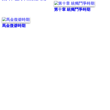
第十章 統獨鬥爭時期
馬金復僻時期