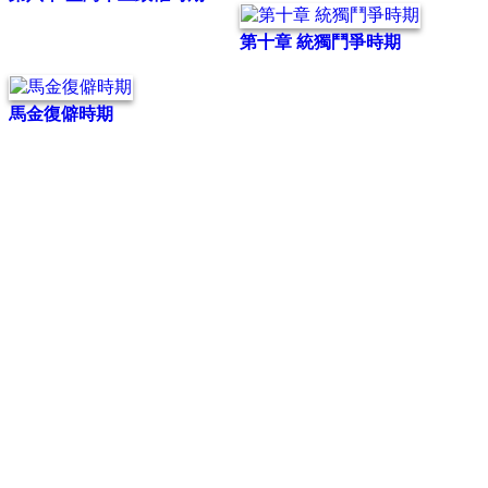
第十章 統獨鬥爭時期
馬金復僻時期