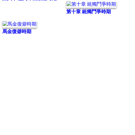
第十章 統獨鬥爭時期
馬金復僻時期