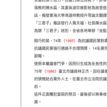
落敗的陳水扁，其妻吳淑珍被影射為故意造成
誌，揭發東海大學馮滬祥教授升等論文翻譯
「三君子」雜誌發行人黃天福、社長陳水扁
為替「三君子」送別，全省各地舉辦「坐監
剛巧的是，74年（
1985
）為抗議國民黨對
抗議國民黨強行通過不合理預算， 14名
辭職。
使原本屬議會鬥爭，因而衍生成為全島性的
75年（
1986
）臺北市議員林正杰，因在議
的憤慨結合黨外人士，在臺北市立法院抗議
前。
這件正面觸犯當局的禁忌，最後卻以無事收
展。