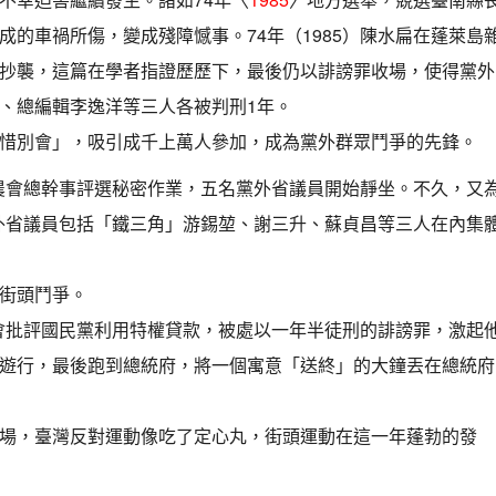
的車禍所傷，變成殘障憾事。74年（1985）陳水扁在蓬萊島
抄襲，這篇在學者指證歷歷下，最後仍以誹謗罪收場，使得黨外
、總編輯李逸洋等三人各被判刑1年。
惜別會」，吸引成千上萬人參加，成為黨外群眾鬥爭的先鋒。
農會總幹事評選秘密作業，五名黨外省議員開始靜坐。不久，又
黨外省議員包括「鐵三角」游錫堃、謝三升、蘇貞昌等三人在內集
街頭鬥爭。
會批評國民黨利用特權貸款，被處以一年半徒刑的誹謗罪，激起
遊行，最後跑到總統府，將一個寓意「送終」的大鐘丟在總統府
場，臺灣反對運動像吃了定心丸，街頭運動在這一年蓬勃的發