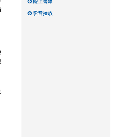
線上書籍
雜
影音播放
為
體
他