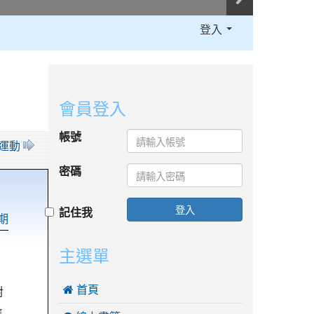
登入
:::
會員登入
帳號
保運動
密碼
登入
記住我
期
主選單
對
 首頁
長