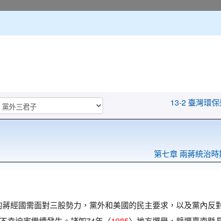
13-2 臺灣環
第七章 兩蔣統治時
的蔣經國需面對三股勢力，黨外和美國的民主要求，以及黨內反
不幸迫害繼續發生。諸如74年〈
1985
〉地方選舉，競選臺南縣