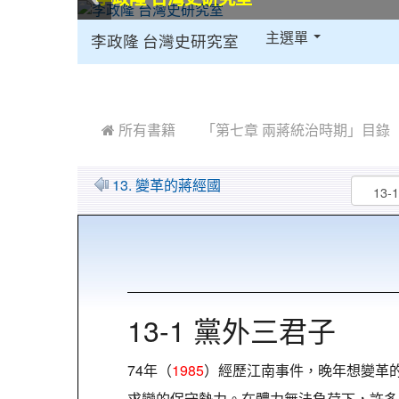
:::
主選單
李政隆 台灣史研究室
:::
 所有書籍
「第七章 兩蔣統治時期」目錄
13. 變革的蔣經國
13-1 黨外三君子
74年（
1985
）經歷江南事件，晚年想變革
求變的保守勢力。在體力無法負荷下，許多