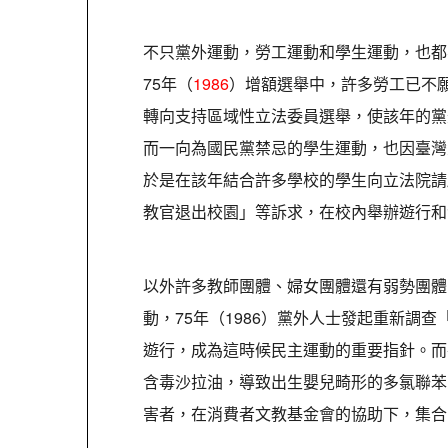
不只黨外運動，勞工運動和學生運動，也都
75年（
1986
）增額選舉中，許多勞工已不
轉向支持區域性立法委員選舉，使該年的黨
而一向為國民黨禁忌的學生運動，也因臺灣
於是在該年結合許多學校的學生向立法院請
教官退出校園」等訴求，在校內舉辦遊行和
以外許多教師團體、婦女團體還有弱勢團體
動，75年（1986）黨外人士發起重新調查
遊行，成為這時候民主運動的重要指針。而
含毒沙拉油，導致出生嬰兒畸形的多氯聯苯
害者，在消費者文教基金會的協助下，集合 