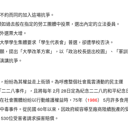
不約而同的加入這場抗爭。
願如過去般在指定的勞工團體中投票，選出內定的立法委員。
外選票大增。
大學學生集體要求「學生代表會」普選，卻遭學校否決。
願，提出「大學改革方案」，以「政治校長退出校園」、「軍訓
演講抗爭。
，紛紛為其權益走上街頭。為呼應整個社會風雲湧動的民主運
「二二八事件」，且將每年 2月 28日定為紀念二二八的和平紀念
在社會團體紛紛以行動維護權益時，75年（
1986
） 5月許多食
中毒事件。從民國 60年以來，因政府縱容導至廠商陸續脫產的
530位受害者請求損害賠償。