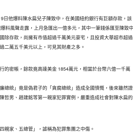
1月 9日他爆料陳水扁兒子陳致中，在美國紐約銀行有巨額存款，該
但因爆料風聲走露，上月急匯出一億多元，其中一筆錢係匯至陳致
國除存款，尚擁有市值超過千萬美元豪宅，且投資大華超市超過
過二萬五千美元以上，可見其財產之多。
的密帳，餘款竟高達美金 1854萬元，相當於台幣六億一千萬
廉總統」竟是偽君子的「貪腐總統」造成全國憤慨，後來雖然證
陳哲男、趙建銘等第一親家犯罪實例，嚴重造成社會對陳水扁的
四親家、五總管」，謔稱為犯罪集團之中傷。