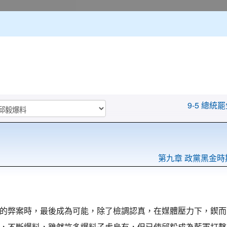
9-5 總統
第九章 政黨黑金時
的弊案時，最後成為可能，除了檢調認真，在媒體壓力下，鍥而
，不斷爆料，雖然許多爆料子虛烏有，但已使邱毅成為藍軍打擊