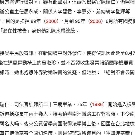
府方將進行檢討。」雖有此聲明，但辦案檢察官陳瑞仁，仍照樣
辦公室主任馬永成、關係人李碧君、李慧芬、前總統李登輝等
，目的是扣押 89年（
2000
）1月到 95年（
2006
）6月所有國務
以「潛在性被告」身份偵訊陳水扁總統。
接受平民般審訊，在新聞稿中對外發佈，使得偵訊因此延至8月
，坐在通風電動椅上的吳淑珍，並不否認收集發票報銷國務機要費
訊時，她也抱怨外界對她珠寶的質疑，但她說：「絕對不會公開
瑞仁，司法官訓練所二十三期畢業，75年（
1986
）開始進入檢
訴包括鄉長在內十幾人。接著偵辦南迴鐵路工程弊案時，下令南
聲名大噪。後來公費留學美國取得法學博士後，回國在台北地檢
真正使他享有全國知名度，則是偵辦眾所矚目的「軍購洩密案」