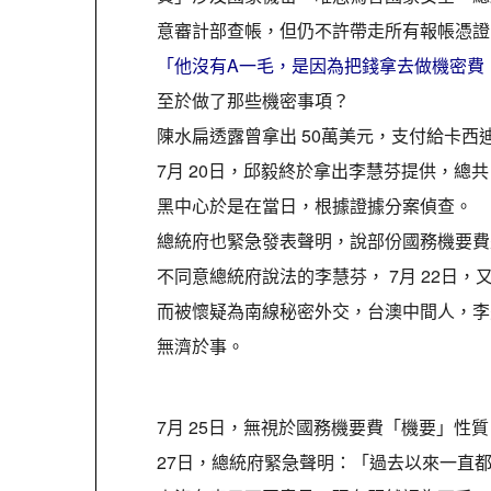
意審計部查帳，但仍不許帶走所有報帳憑證
「他沒有A一毛，是因為把錢拿去做機密費
至於做了那些機密事項？
陳水扁透露曾拿出 50萬美元，支付給卡
7月 20日，邱毅終於拿出李慧芬提供，總
黑中心於是在當日，根據證據分案偵查。
總統府也緊急發表聲明，說部份國務機要費
不同意總統府說法的李慧芬， 7月 22日
而被懷疑為南線秘密外交，台澳中間人，李
無濟於事。
7月 25日，無視於國務機要費「機要」性
27日，總統府緊急聲明：「過去以來一直