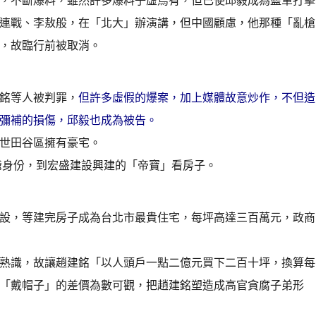
連戰、李敖般，在「北大」辦演講，但中國顧慮，他那種「亂槍
，故臨行前被取消。
銘等人被判罪，
但許多虛假的爆案，加上媒體故意炒作，不但造
彌補的損傷，邱毅也成為被告。
世田谷區擁有豪宅。
爺身份，到宏盛建設興建的「帝寶」看房子。
設，等建完房子成為台北市最貴住宅，每坪高達三百萬元，政商
熟識，故讓趙建銘「以人頭戶一點二億元買下二百十坪，換算每
「戴帽子」的差價為數可觀，把趙建銘塑造成高官貪腐子弟形