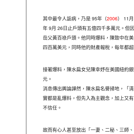
其中最令人詬病，乃是 95年（
2006
） 1
年 9月 26日止戶頭有五億四千多萬元。
岳父黃百祿戶頭。他同時爆料，陳致中在美
四百萬美元，同時他的財產報稅，每年都超
接著爆料，陳水扁女兒陳幸妤在美國紐約銀行
元。
消息傳出輿論譁然，陳水扁名譽掃地，「清
實都是亂爆料，但先入為主觀念，加上又有
不信任。
故而有心人甚至放出「一妻、二秘、三師、