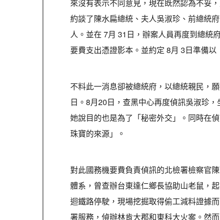
來沒有表示不同意見，現在既然認為不妥，
約談了陳水扁總統、夫人吳淑珍、前總統府
人。並在 7月 31日，辦案人員再度到總統府
要費支出憑證影本。並約定 8月 3日準備
不料此一消息卻被總統府，以總統親民，願
日。8月20日，查黑中心再度偵訊吳淑珍
她說目的也是為了「秘密外交」。同時在偵
珠寶的來源」。
對此國務機要費負責偵訊的北檢署檢察官陳
體系，曾查辦台東達仁鄉長協助山老鼠，起
迴鐵路停駛，現場挖掘取得偷工減料證據而
署服務，偵辦林肯大郡和東科大火案。然而