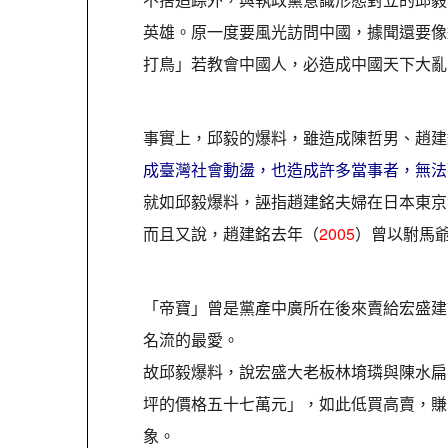
英雄。原一度要風光訪問中國，據聞還要像
打鳥」若教會中國人，必造成中國天下大亂
事實上，邱毅的爆料，雖造成陳哲男、趙建
成臺灣社會動盪，也造成許多當事者，無法
就如邱毅爆料，誣指趙建銘夫婦在日本東京
而且又說，趙建銘去年（
2005
）曾以駙馬
「帝寶」曾是黨產中廣所在後來賣給宏盛建
名流的最愛。
故邱毅爆料，說宏盛大老板林堉璘與陳水扁
坪的價格五十七萬元」，如此低買高賣，賺
象。