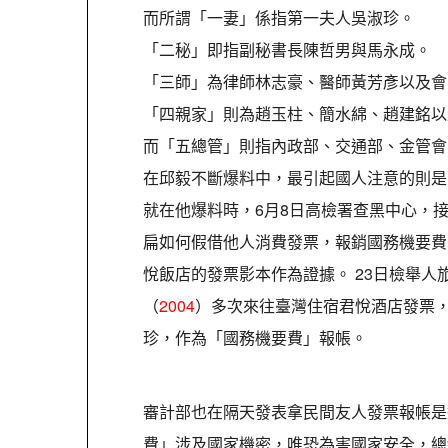
而所謂「一妻」係指第一夫人吳淑珍。
「二秘」即指副秘書長陳哲男與馬永成。
「三師」為律師林志豪、醫師黃芳彥以及會
「四親家」則為趙玉柱、簡水綿、趙建銘以
而「五總管」則指內政部、交通部、金管會
在邱毅不斷爆料中，最引起國人注意的則是
就在他爆料時，6月8日高檢署查黑中心，
扁如何假借他人消費發票，報銷國務機要費
悅飯店的發票影本作為證據。 23日檢舉人
（
2004
）多次來往臺灣住宿君悅酒店發票
珍，作為「國務機要費」報帳。
審計部也在隔天發表拿民間友人發票報帳是
費」涉及國家機密，唯恐為害國家安全，總