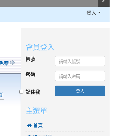
登入
:::
會員登入
帳號
罷免案
密碼
登入
記住我
期
主選單
 首頁