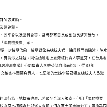
計師張兆順。
及趙建薰。
、公平會以及國科會等，當時都有首長或副首長涉罪緣故。
「國務機要費」案。
接獲一封檢舉信函，檢舉對象為總統夫婦，除具體而微陳述，陳
，有貪污之嫌疑。同信函還附上臺灣紅負責人李慧芬，在台北君
旅居澳洲臺灣紅公司負責人李慧芬親自出面說明，從 93年
，交給杏林製藥負責人，也是她的堂姊李碧君轉交總統夫人吳淑
違法行為，地檢署也表示將願配合深入調查。但因「國務機要
統府原本拒絕審計部派人查帳，但在巨大輿論壓力下，最後雖同