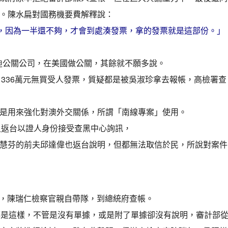
。陳水扁對國務機要費解釋說：
，因為一半還不夠，才會到處湊發票，拿的發票就是這部份。」
西迪公關公司，在美國做公關，其餘就不願多說。
共 336萬元無買受人發票，質疑都是被吳淑珍拿去報帳，高檢署查
是用來強化對澳外交關係，所謂「南線專案」使用。
，又返台以證人身份接受查黑中心詢訊，
慧芬的前夫邱達偉也返台說明，但都無法取信於民，所說對案件
質，陳瑞仁檢察官親自帶隊，到總統府查帳。
都是這樣，不管是沒有單據，或是附了單據卻沒有說明，審計部